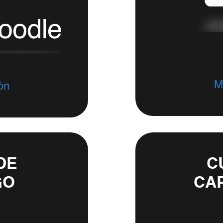
M
ón
DE
C
GO
CA