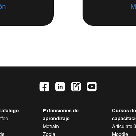
ón
M
catálogo
Extensiones de
Cursos de
ffee
aprendizaje
capacitac
Motrain
Articulate 
de
Zoola
Moodle