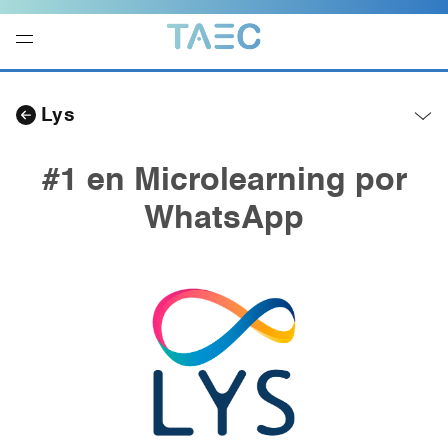
Navegación
local
Lys
-
Abrir
menú
#1 en Microlearning por
WhatsApp