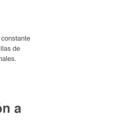
n constante
llas de
nales.
ón a