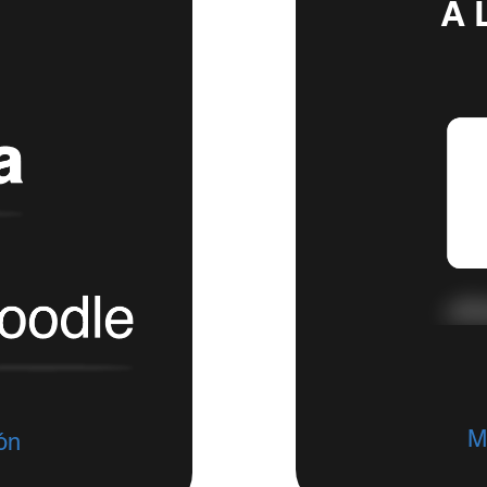
A 
M
ón