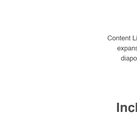
Content Li
expans
diapo
Inc