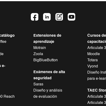
catálogo
Extensiones de
Cursos de
ffee
aprendizaje
capacitac
Motrain
Articulate 
de
Zoola
Moodle
BigBlueButton
Totara
 e-
Vyond
Exámenes de alta
Diseño Ins
seguridad
para e-lea
Saras
Diseño y análisis
TAEC Sto
360 Reach
de evaluación
Articulate
Articulate