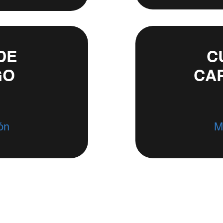
DE
C
GO
CA
ón
M