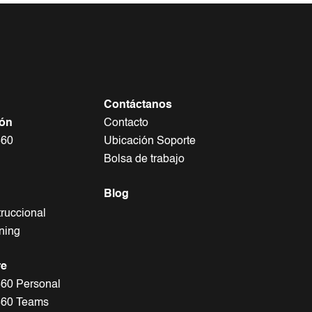
Contáctanos
ión
Contacto
360
Ubicación Soporte
Bolsa de trabajo
Blog
truccional
rning
re
 360 Personal
 360 Teams